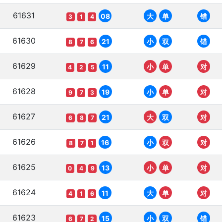
61631
08
大
单
错
3
1
4
61630
21
小
双
错
8
7
6
61629
11
小
单
对
4
2
5
61628
19
小
单
对
9
7
3
61627
21
大
双
对
6
8
7
61626
16
小
双
对
8
7
1
61625
13
小
单
对
0
4
9
61624
11
大
单
对
4
1
6
61623
15
小
双
错
6
7
2