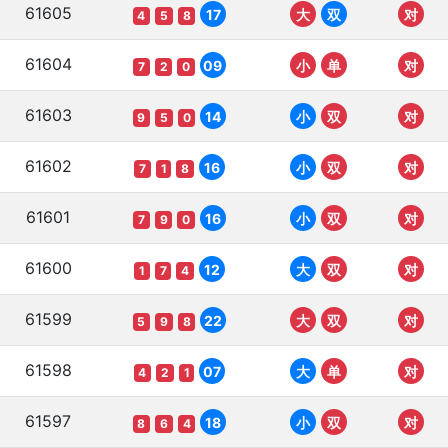
61605
17
大
双
对
4
5
8
61604
09
小
单
对
7
2
0
61603
14
小
双
对
9
5
0
61602
16
小
双
对
7
1
8
61601
16
小
双
对
7
9
0
61600
12
大
双
对
1
7
4
61599
22
大
双
对
5
9
8
61598
07
大
单
对
4
2
1
61597
18
小
双
对
8
6
4