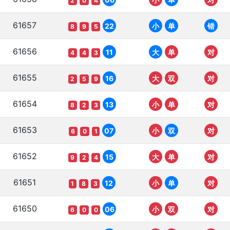
2
0
4
61657
22
小
单
错
8
9
5
61656
11
大
单
对
4
4
3
61655
16
大
双
对
2
5
9
61654
13
小
单
对
8
2
3
61653
07
小
双
对
6
0
1
61652
15
大
单
对
9
2
4
61651
12
小
单
对
1
8
3
61650
06
小
双
对
6
0
0