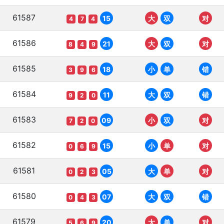
61587
15
大
双
对
4
7
4
61586
21
大
双
对
8
4
9
61585
18
小
单
错
3
9
6
61584
11
大
双
错
9
2
0
61583
09
小
双
对
7
2
0
61582
15
小
单
对
0
6
9
61581
05
大
单
对
0
2
3
61580
07
大
双
错
0
4
3
61579
20
大
单
对
5
6
9