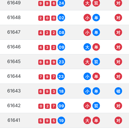
61649
24
大
双
对
9
9
6
61648
02
小
单
对
2
0
0
61647
08
小
单
对
4
2
2
61646
09
大
单
对
4
3
2
61645
23
大
双
对
6
8
9
61644
23
小
单
对
7
9
7
61643
18
小
单
错
6
9
3
61642
09
小
双
对
0
2
7
61641
19
大
单
对
5
9
5