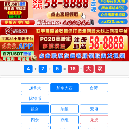
4
+
7
+
5
=
16
-
大
双
加拿大
加拿大西
台湾
比特币
组合
杀组
双项
四余
双组
龙虎