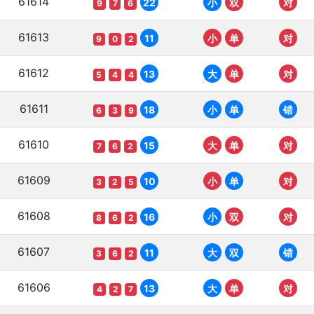
61614
22
小
双
对
9
7
6
61613
11
小
单
对
9
0
2
61612
13
大
单
对
5
4
4
61611
18
小
单
错
6
3
9
61610
15
大
单
对
7
6
2
61609
10
小
单
对
3
2
5
61608
16
小
双
对
8
6
2
61607
11
大
双
错
3
6
2
61606
13
大
单
对
4
2
7