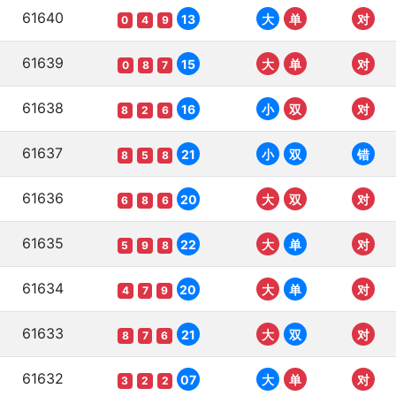
61640
13
大
单
对
0
4
9
61639
15
大
单
对
0
8
7
61638
16
小
双
对
8
2
6
61637
21
小
双
错
8
5
8
61636
20
大
双
对
6
8
6
61635
22
大
单
对
5
9
8
61634
20
大
单
对
4
7
9
61633
21
大
双
对
8
7
6
61632
07
大
单
对
3
2
2