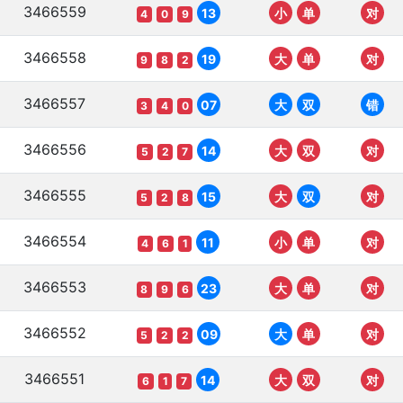
3466559
13
小
单
对
4
0
9
3466558
19
大
单
对
9
8
2
3466557
07
大
双
错
3
4
0
3466556
14
大
双
对
5
2
7
3466555
15
大
双
对
5
2
8
3466554
11
小
单
对
4
6
1
3466553
23
大
单
对
8
9
6
3466552
09
大
单
对
5
2
2
3466551
14
大
双
对
6
1
7