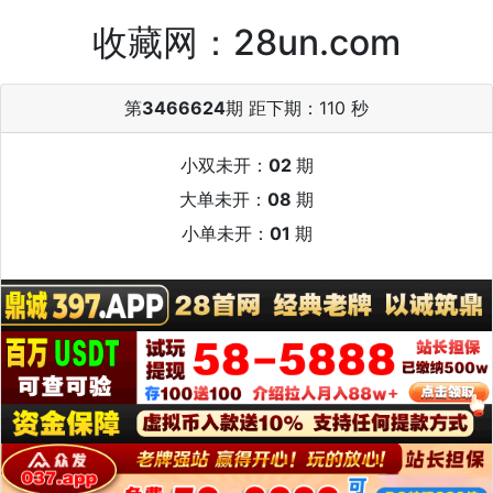
收藏网：28un.com
第
3466624
期 距下期：
110 秒
小双未开：
02
期
大单未开：
08
期
小单未开：
01
期