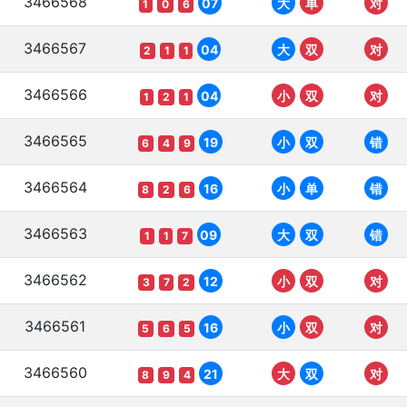
3466568
07
大
单
对
1
0
6
3466567
04
大
双
对
2
1
1
3466566
04
小
双
对
1
2
1
3466565
19
小
双
错
6
4
9
3466564
16
小
单
错
8
2
6
3466563
09
大
双
错
1
1
7
3466562
12
小
双
对
3
7
2
3466561
16
小
双
对
5
6
5
3466560
21
大
双
对
8
9
4