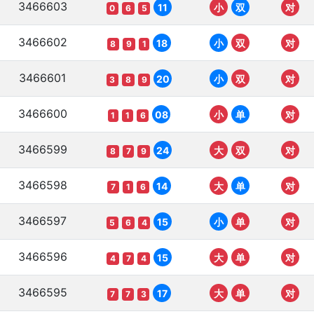
3466603
11
小
双
对
0
6
5
3466602
18
小
双
对
8
9
1
3466601
20
小
双
对
3
8
9
3466600
08
小
单
对
1
1
6
3466599
24
大
双
对
8
7
9
3466598
14
大
单
对
7
1
6
3466597
15
小
单
对
5
6
4
3466596
15
大
单
对
4
7
4
3466595
17
大
单
对
7
7
3