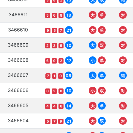
3
8
2
3466611
19
大
单
对
5
6
8
3466610
21
大
单
对
9
5
7
3466609
10
大
双
对
2
3
5
3466608
17
小
单
对
6
9
2
3466607
08
大
单
错
7
1
0
3466606
10
小
双
对
0
2
8
3466605
14
大
单
对
4
4
6
3466604
21
大
双
对
5
7
9